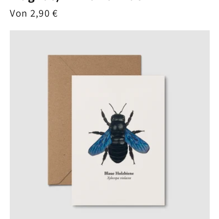
Normaler
Von 2,90 €
Preis