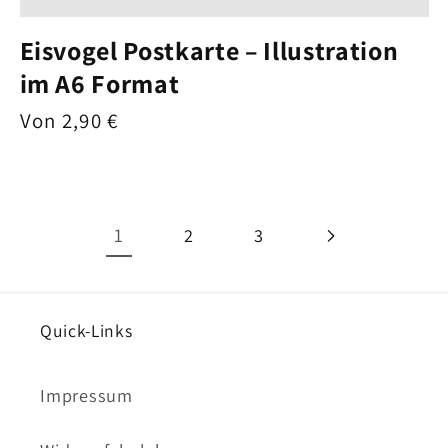
Eisvogel Postkarte – Illustration
im A6 Format
Normaler
Von 2,90 €
Preis
1
2
3
Quick-Links
Impressum