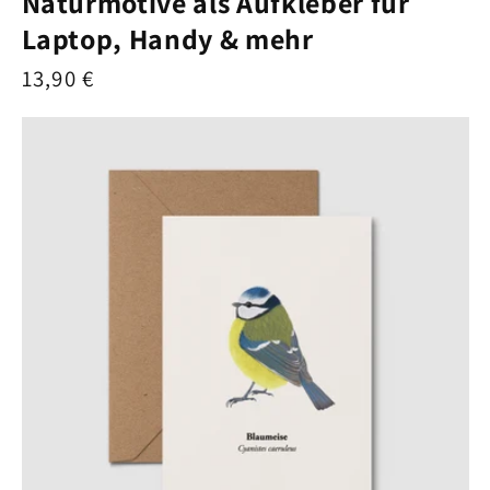
Naturmotive als Aufkleber für
Laptop, Handy & mehr
Normaler
13,90 €
Preis