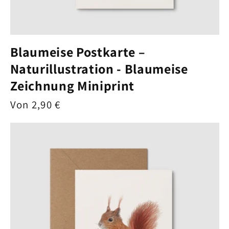
Blaumeise Postkarte –
Naturillustration - Blaumeise
Zeichnung Miniprint
Normaler
Von 2,90 €
Preis