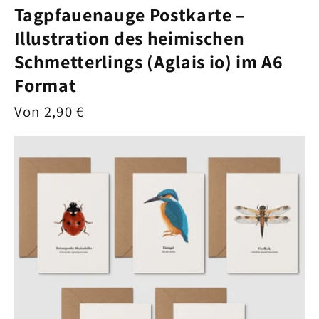
Tagpfauenauge Postkarte –
Illustration des heimischen
Schmetterlings (Aglais io) im A6
Format
Normaler
Von 2,90 €
Preis